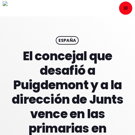
menu
close
ESCÙCHANOS
play_arrow
ESPAÑA
El concejal que
play_arrow
ONAIR
desafió a
Puigdemont y a la
dirección de Junts
HOME
vence en las
PROGRAMACION
primarias en
NUESTRAS FRECUENCIAS