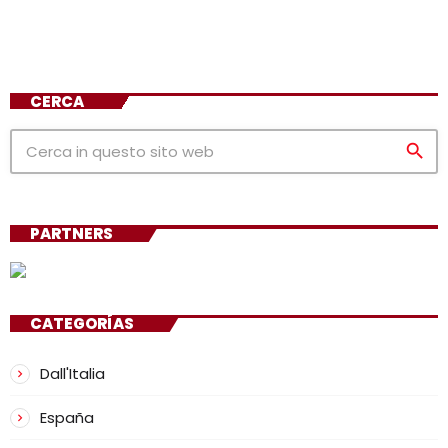
CERCA
search
PARTNERS
CATEGORÍAS
Dall'Italia
España