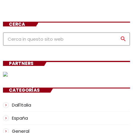
CERCA
search
PARTNERS
CATEGORÍAS
Dall'Italia
España
General