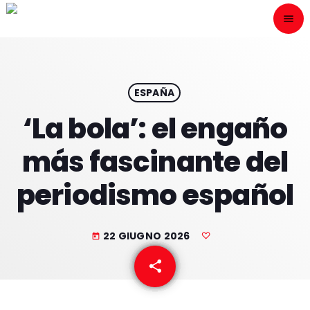
menu
close
ESCÙCHANOS
play_arrow
ESPAÑA
‘La bola’: el engaño
play_arrow
ONAIR
más fascinante del
periodismo español
HOME
22 GIUGNO 2026
today
PROGRAMACION
share
email
NUESTRAS FRECUENCIAS