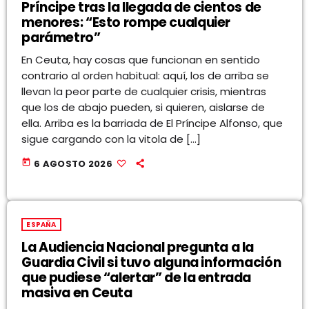
Príncipe tras la llegada de cientos de
menores: “Esto rompe cualquier
parámetro”
En Ceuta, hay cosas que funcionan en sentido
contrario al orden habitual: aquí, los de arriba se
llevan la peor parte de cualquier crisis, mientras
que los de abajo pueden, si quieren, aislarse de
ella. Arriba es la barriada de El Príncipe Alfonso, que
sigue cargando con la vitola de […]
today
6 AGOSTO 2026
ESPAÑA
La Audiencia Nacional pregunta a la
Guardia Civil si tuvo alguna información
que pudiese “alertar” de la entrada
masiva en Ceuta