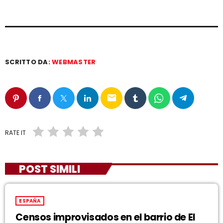
SCRITTO DA:
WEBMASTER
email
RATE IT
POST SIMILI
ESPAÑA
Censos improvisados en el barrio de El