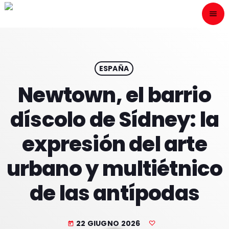
menu
close
ESCÙCHANOS
play_arrow
ESPAÑA
Newtown, el barrio
play_arrow
ONAIR
díscolo de Sídney: la
expresión del arte
urbano y multiétnico
HOME
de las antípodas
PROGRAMACION
NUESTRAS FRECUENCIAS
22 GIUGNO 2026
today