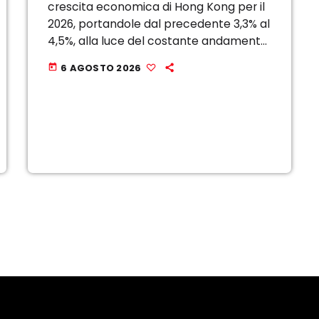
crescita economica di Hong Kong per il
2026, portandole dal precedente 3,3% al
4,5%, alla luce del costante andamento
positivo dell’economia. Lunedi la banca
6 AGOSTO 2026
today
ha affermato che le esportazioni ad
alto valore aggiunto […]