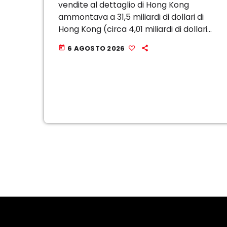
vendite al dettaglio di Hong Kong
ammontava a 31,5 miliardi di dollari di
Hong Kong (circa 4,01 miliardi di dollari
statunitensi), con un aumento del 4,6%
6 AGOSTO 2026
today
su base annua, secondo i dati ufficiali
pubblicati ieri. Nello […]