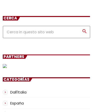
CERCA
search
PARTNERS
CATEGORÍAS
Dall'Italia
España