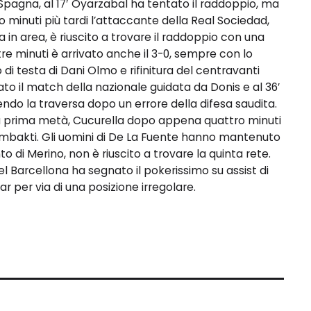
 Spagna, al 17′ Oyarzabal ha tentato il raddoppio, ma
 minuti più tardi l’attaccante della Real Sociedad,
a in area, è riuscito a trovare il raddoppio con una
 tre minuti è arrivato anche il 3-0, sempre con lo
di testa di Dani Olmo e rifinitura del centravanti
to il match della nazionale guidata da Donis e al 36′
ndo la traversa dopo un errore della difesa saudita.
lla prima metà, Cucurella dopo appena quattro minuti
tambakti. Gli uomini di De La Fuente hanno mantenuto
nto di Merino, non è riuscito a trovare la quinta rete.
el Barcellona ha segnato il pokerissimo su assist di
r per via di una posizione irregolare.