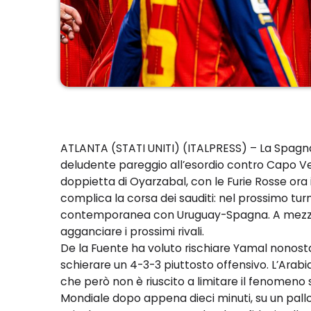
ATLANTA (STATI UNITI) (ITALPRESS) – La Spagna 
deludente pareggio all’esordio contro Capo Ver
doppietta di Oyarzabal, con le Furie Rosse ora 
complica la corsa dei sauditi: nel prossimo turn
contemporanea con Uruguay-Spagna. A mezzano
agganciare i prossimi rivali.
De la Fuente ha voluto rischiare Yamal nonostan
schierare un 4-3-3 piuttosto offensivo. L’Arab
che però non è riuscito a limitare il fenomeno 
Mondiale dopo appena dieci minuti, su un pallon