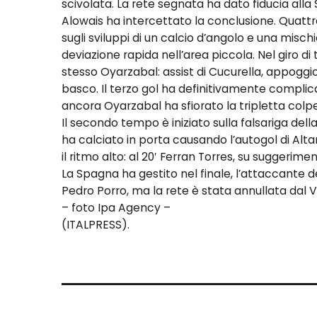
scivolata. La rete segnata ha dato fiducia alla
Alowais ha intercettato la conclusione. Quattro
sugli sviluppi di un calcio d’angolo e una mischi
deviazione rapida nell’area piccola. Nel giro di
stesso Oyarzabal: assist di Cucurella, appoggio 
basco. Il terzo gol ha definitivamente complica
ancora Oyarzabal ha sfiorato la tripletta colpe
Il secondo tempo è iniziato sulla falsariga de
ha calciato in porta causando l’autogol di Al
il ritmo alto: al 20′ Ferran Torres, su suggerime
La Spagna ha gestito nel finale, l’attaccante d
Pedro Porro, ma la rete è stata annullata dal Va
– foto Ipa Agency –
(ITALPRESS).