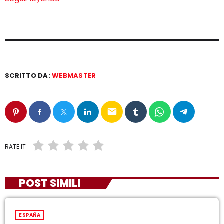
SCRITTO DA:
WEBMASTER
email
RATE IT
POST SIMILI
ESPAÑA