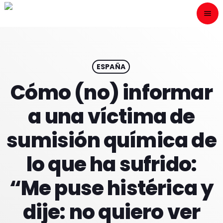
menu
close
ESCÙCHANOS
play_arrow
ESPAÑA
Cómo (no) informar
play_arrow
ONAIR
a una víctima de
sumisión química de
lo que ha sufrido:
HOME
“Me puse histérica y
PROGRAMACION
dije: no quiero ver
NUESTRAS FRECUENCIAS