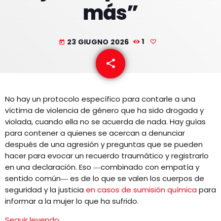
más”
EQUIPO
NOTICIAS
23 GIUGNO 2026
1
today
CONTACTO
share
email
No hay un protocolo específico para contarle a una
víctima de violencia de género que ha sido drogada y
violada, cuando ella no se acuerda de nada. Hay guías
para contener a quienes se acercan a denunciar
después de una agresión y preguntas que se pueden
hacer para evocar un recuerdo traumático y registrarlo
en una declaración. Eso ―combinado con empatía y
sentido común― es de lo que se valen los cuerpos de
seguridad y la justicia
en casos de sumisión química
para
informar a la mujer lo que ha sufrido.
Seguir leyendo