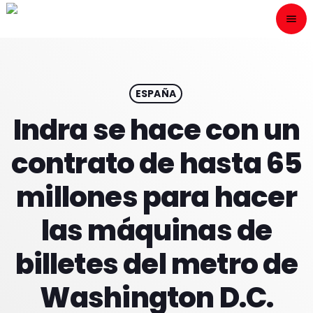
menu
close
ESCÙCHANOS
play_arrow
ESPAÑA
Indra se hace con un
play_arrow
ONAIR
contrato de hasta 65
millones para hacer
las máquinas de
HOME
billetes del metro de
PROGRAMACION
Washington D.C.
NUESTRAS FRECUENCIAS