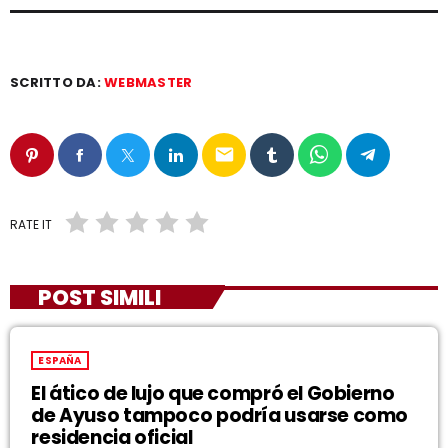
SCRITTO DA:
WEBMASTER
email
RATE IT
POST SIMILI
ESPAÑA
El ático de lujo que compró el Gobierno
de Ayuso tampoco podría usarse como
residencia oficial