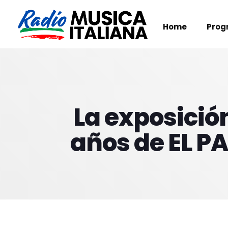
Home
Prog
La exposició
años de EL PA