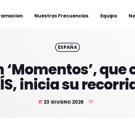
ramacion
Nuestras Frecuencias
Equipo
No
ESPAÑA
n ‘Momentos’, que c
ÍS, inicia su recorr
23 GIUGNO 2026
today