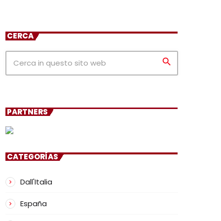
CERCA
search
PARTNERS
CATEGORÍAS
Dall'Italia
España