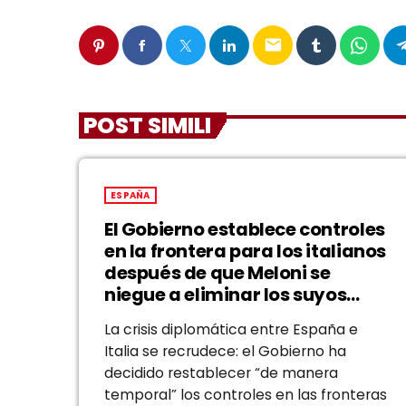
email
POST SIMILI
ESPAÑA
El Gobierno establece controles
en la frontera para los italianos
después de que Meloni se
niegue a eliminar los suyos
para los españoles
La crisis diplomática entre España e
Italia se recrudece: el Gobierno ha
decidido restablecer “de manera
temporal” los controles en las fronteras