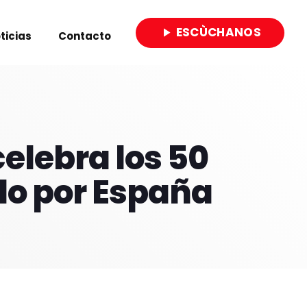
ESCÙCHANOS
play_arrow
ticias
Contacto
close
elebra los 50
ido por España