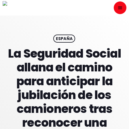
menu
close
ESCÙCHANOS
play_arrow
ESPAÑA
La Seguridad Social
play_arrow
ONAIR
allana el camino
para anticipar la
jubilación de los
HOME
camioneros tras
PROGRAMACION
reconocer una
NUESTRAS FRECUENCIAS