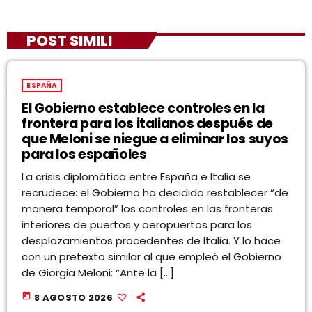
POST SIMILI
ESPAÑA
El Gobierno establece controles en la
frontera para los italianos después de
que Meloni se niegue a eliminar los suyos
para los españoles
La crisis diplomática entre España e Italia se
recrudece: el Gobierno ha decidido restablecer “de
manera temporal” los controles en las fronteras
interiores de puertos y aeropuertos para los
desplazamientos procedentes de Italia. Y lo hace
con un pretexto similar al que empleó el Gobierno
de Giorgia Meloni: “Ante la […]
today
8 AGOSTO 2026