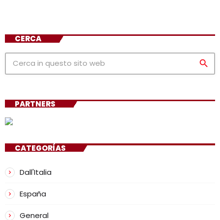
CERCA
search
PARTNERS
CATEGORÍAS
Dall'Italia
España
General