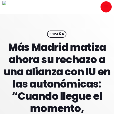
menu
close
ESCÙCHANOS
play_arrow
ESPAÑA
Más Madrid matiza
play_arrow
ONAIR
ahora su rechazo a
una alianza con IU en
las autonómicas:
HOME
“Cuando llegue el
PROGRAMACION
momento,
NUESTRAS FRECUENCIAS