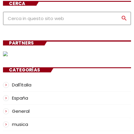
CERCA
search
PARTNERS
CATEGORÍAS
Dall'Italia
España
General
musica