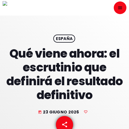
menu
close
ESCÙCHANOS
play_arrow
ESPAÑA
Qué viene ahora: el
play_arrow
ONAIR
escrutinio que
definirá el resultado
definitivo
HOME
PROGRAMACION
23 GIUGNO 2026
today
NUESTRAS FRECUENCIAS
share
email