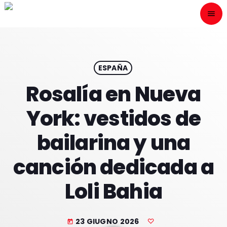
menu
close
ESCÙCHANOS
play_arrow
ESPAÑA
Rosalía en Nueva
play_arrow
ONAIR
York: vestidos de
bailarina y una
canción dedicada a
HOME
Loli Bahia
PROGRAMACION
NUESTRAS FRECUENCIAS
23 GIUGNO 2026
today