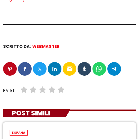
SCRITTO DA:
WEBMASTER
email
RATE IT
POST SIMILI
ESPAÑA