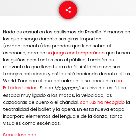
EQUIPO
share
email
NOTICIAS
Nada es casual en los estilismos de Rosalía. Y menos en
CONTACTO
los que escoge durante sus giras. Importan
(evidentemente) las prendas que luce sobre el
escenario, pero en
un juego contemporáneo
que busca
los guiños constantes con el público, también es
relevante lo que lleva fuera de él. Así lo hizo con sus
trabajos anteriores y así lo está haciendo durante el Lux
World Tour con el que actualmente se encuentra
en
Estados Unidos.
Si con
su universo estético
Motomami
estaba muy ligado a las motos, la velocidad, las
cazadoras de cuero o el chándal,
con Lux ha recogido
la
teatralidad del ballet y la ópera. En esta nueva etapa
incorpora elementos del lenguaje de la danza, tanto
visuales como escénicos.
Seguir leyendo