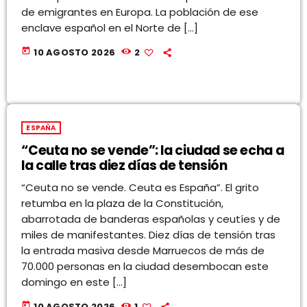
de emigrantes en Europa. La población de ese
enclave español en el Norte de […]
today
10 AGOSTO 2026
2
ESPAÑA
“Ceuta no se vende”: la ciudad se echa a
la calle tras diez días de tensión
“Ceuta no se vende. Ceuta es España”. El grito
retumba en la plaza de la Constitución,
abarrotada de banderas españolas y ceutíes y de
miles de manifestantes. Diez días de tensión tras
la entrada masiva desde Marruecos de más de
70.000 personas en la ciudad desembocan este
domingo en este […]
today
10 AGOSTO 2026
1