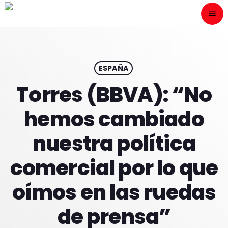
menu
close
ESCÙCHANOS
play_arrow
ESPAÑA
Torres (BBVA): “No
play_arrow
ONAIR
hemos cambiado
nuestra política
comercial por lo que
HOME
oímos en las ruedas
PROGRAMACION
de prensa”
NUESTRAS FRECUENCIAS