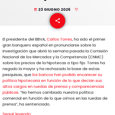
EQUIPO
23 GIUGNO 2026
today
NOTICIAS
share
email
CONTACTO
El presidente del BBVA,
Carlos Torres
, ha sido el primer
gran banquero español en pronunciarse sobre la
investigación que abrió la semana pasada la Comisión
Nacional de los Mercados y la Competencia (CNMC)
sobre los precios de la hipotecas a tipo fijo. Torres ha
negado la mayor y ha rechazado la base de estas
pesquisas, que
los bancos han podido encarecer su
política hipotecaria en función de lo que decían sus
altos cargos en ruedas de prensa y comparecencias
públicas
. “No hemos cambiado nuestra política
comercial en función de lo que oímos en las ruedas de
prensa”, ha sentenciado.
Seguir leyendo