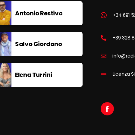
Antonio Restivo
+34 691 5
+39 328 
Salvo Giordano
info@radi
Elena Turrini
Licenza Si