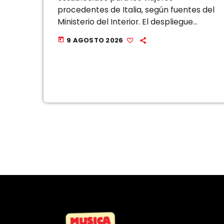
procedentes de Italia, según fuentes del
Ministerio del Interior. El despliegue
deriva de la decisión del Gobierno,
9 AGOSTO 2026
today
adoptada a última hora de la tarde del
viernes, de restablecer temporalmente
los […]