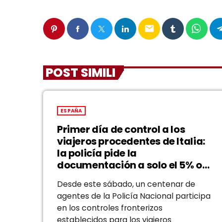
email
POST SIMILI
ESPAÑA
Primer día de control a los
viajeros procedentes de Italia:
la policía pide la
documentación a solo el 5% o
10% de los pasajeros
Desde este sábado, un centenar de
agentes de la Policía Nacional participa
en los controles fronterizos
establecidos para los viajeros