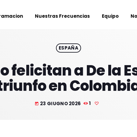
ramacion
Nuestras Frecuencias
Equipo
No
ESPAÑA
 felicitan a De la Es
triunfo en Colombi
23 GIUGNO 2026
1
today