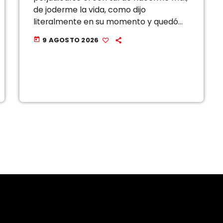
de joderme la vida, como dijo
literalmente en su momento y quedó
probado en juicios anteriores”. Esta es
9 AGOSTO 2026
today
parte de la declaración de Laura […]