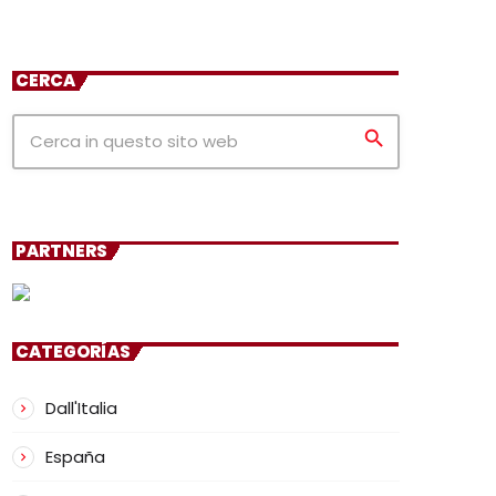
CERCA
search
PARTNERS
CATEGORÍAS
Dall'Italia
España