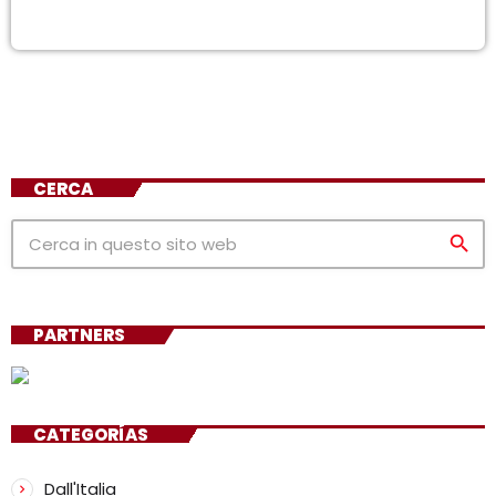
CERCA
search
PARTNERS
CATEGORÍAS
Dall'Italia