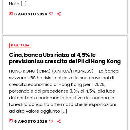
Nello […]
today
6 AGOSTO 2026
DALL'ITALIA
Cina, banca Ubs rialza al 4,5% le
previsioni su crescita del Pil di Hong Kong
HONG KONG (CINA) (XINHUA/ITALPRESS) – La banca
svizzera UBS ha rivisto al rialzo le sue previsioni di
crescita economica di Hong Kong per il 2026,
portandole dal precedente 3,3% al 4,5%, alla luce
del costante andamento positivo dell’economia.
Lunedi la banca ha affermato che le esportazioni
ad alto valore aggiunto […]
today
6 AGOSTO 2026