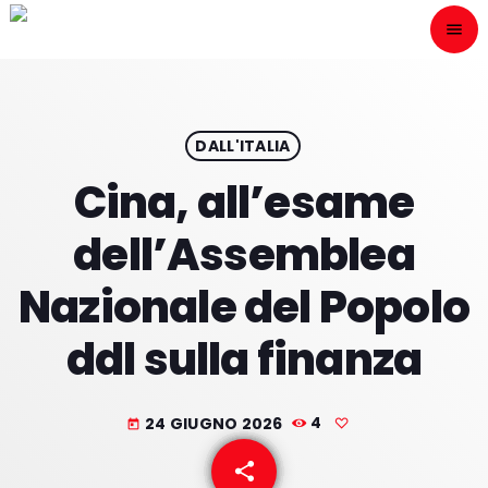
menu
close
ESCÙCHANOS
play_arrow
DALL'ITALIA
Cina, all’esame
play_arrow
ONAIR
dell’Assemblea
Nazionale del Popolo
ddl sulla finanza
HOME
PROGRAMACION
24 GIUGNO 2026
4
today
NUESTRAS FRECUENCIAS
share
email