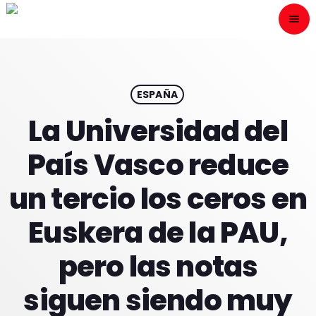
menu
close
ESCÙCHANOS
play_arrow
ESPAÑA
La Universidad del
play_arrow
ONAIR
País Vasco reduce
un tercio los ceros en
Euskera de la PAU,
HOME
pero las notas
PROGRAMACION
siguen siendo muy
NUESTRAS FRECUENCIAS