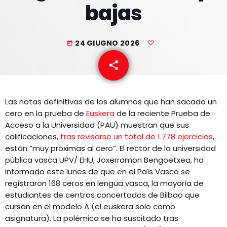
bajas
EQUIPO
NOTICIAS
24 GIUGNO 2026
today
CONTACTO
share
email
Las notas definitivas de los alumnos que han sacado un
cero en la prueba de
Euskera
de la reciente Prueba de
Acceso a la Universidad (PAU) muestran que sus
calificaciones,
tras revisarse un total de 1.778 ejercicios
,
están “muy próximas al cero”. El rector de la universidad
pública vasca UPV/ EHU, Joxerramon Bengoetxea, ha
informado este lunes de que en el País Vasco se
registraron 168 ceros en lengua vasca, la mayoría de
estudiantes de centros concertados de Bilbao que
cursan en el modelo A (el euskera solo como
asignatura). La polémica se ha suscitado tras