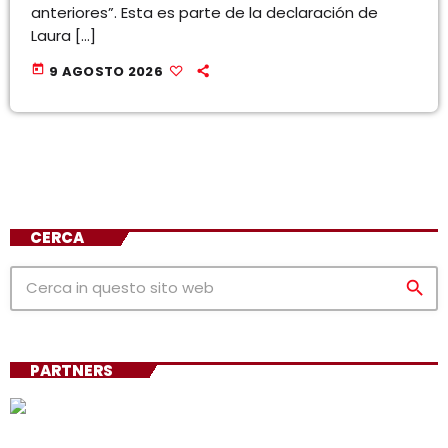
anteriores”. Esta es parte de la declaración de
Laura […]
today
9 AGOSTO 2026
CERCA
search
PARTNERS