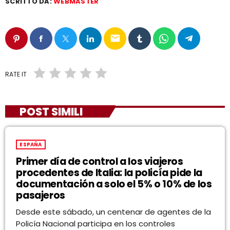
SCRITTO DA:
WEBMASTER
email
RATE IT
POST SIMILI
ESPAÑA
Primer día de control a los viajeros
procedentes de Italia: la policía pide la
documentación a solo el 5% o 10% de los
pasajeros
Desde este sábado, un centenar de agentes de la
Policía Nacional participa en los controles