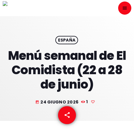
menu
close
ESCÙCHANOS
play_arrow
ESPAÑA
Menú semanal de El
play_arrow
ONAIR
Comidista (22 a 28
de junio)
HOME
24 GIUGNO 2026
1
today
PROGRAMACION
share
email
NUESTRAS FRECUENCIAS