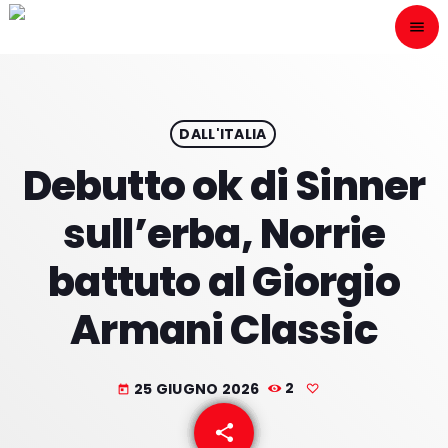
menu
close
ESCÙCHANOS
play_arrow
DALL'ITALIA
Debutto ok di Sinner
play_arrow
ONAIR
sull’erba, Norrie
battuto al Giorgio
Armani Classic
HOME
PROGRAMACION
25 GIUGNO 2026
2
today
NUESTRAS FRECUENCIAS
share
email