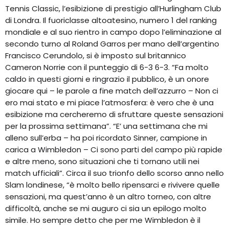
Tennis Classic, l’esibizione di prestigio all’Hurlingham Club
di Londra. Il fuoriclasse altoatesino, numero 1 del ranking
mondiale e al suo rientro in campo dopo l’eliminazione al
secondo turno al Roland Garros per mano dell’argentino
Francisco Cerundolo, si è imposto sul britannico
Cameron Norrie con il punteggio di 6-3 6-3. “Fa molto
caldo in questi giorni e ringrazio il pubblico, è un onore
giocare qui – le parole a fine match dell’azzurro – Non ci
ero mai stato e mi piace l’atmosfera: è vero che è una
esibizione ma cercheremo di sfruttare queste sensazioni
per la prossima settimana”. “E’ una settimana che mi
alleno sull’erba – ha poi ricordato Sinner, campione in
carica a Wimbledon – Ci sono parti del campo più rapide
e altre meno, sono situazioni che ti tornano utili nei
match ufficiali”. Circa il suo trionfo dello scorso anno nello
Slam londinese, “è molto bello ripensarci e rivivere quelle
sensazioni, ma quest’anno è un altro torneo, con altre
difficoltà, anche se mi auguro ci sia un epilogo molto
simile. Ho sempre detto che per me Wimbledon è il