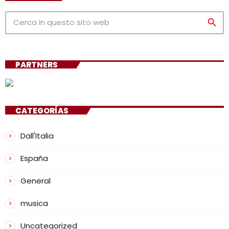
search
PARTNERS
CATEGORÍAS
Dall'Italia
España
General
musica
Uncategorized