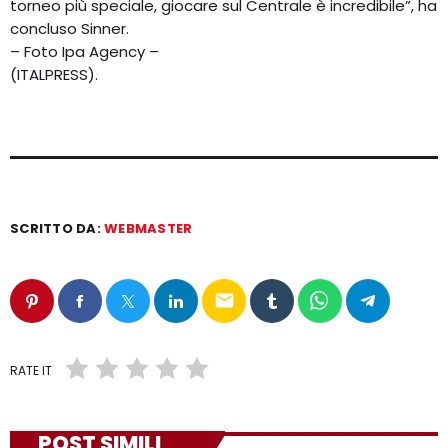
torneo più speciale, giocare sul Centrale è incredibile”, ha
concluso Sinner.
– Foto Ipa Agency –
(ITALPRESS).
SCRITTO DA:
WEBMASTER
email
RATE IT
POST SIMILI