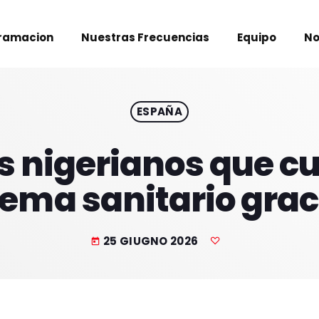
ramacion
Nuestras Frecuencias
Equipo
No
ESPAÑA
 nigerianos que cu
tema sanitario graci
25 GIUGNO 2026
today