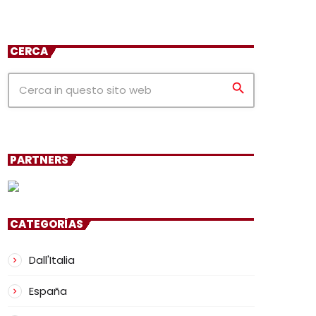
CERCA
search
PARTNERS
CATEGORÍAS
Dall'Italia
España