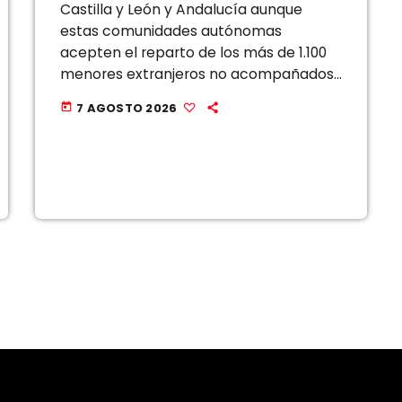
Castilla y León y Andalucía aunque
estas comunidades autónomas
acepten el reparto de los más de 1.100
menores extranjeros no acompañados
llegados a Ceuta, que desbordan con
7 AGOSTO 2026
today
creces la capacidad de acogida de la
ciudad autónoma. El […]