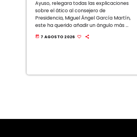
Ayuso, relegara todas las explicaciones
sobre el ático al consejero de
Presidencia, Miguel Ángel García Martín,
este ha querido añadir un ángulo más a
la polémica, una reflexión que, a su
7 AGOSTO 2026
today
juicio, se está pasando por […]