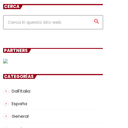
CERCA
search
PARTNERS
CATEGORÍAS
Dall'Italia
España
General