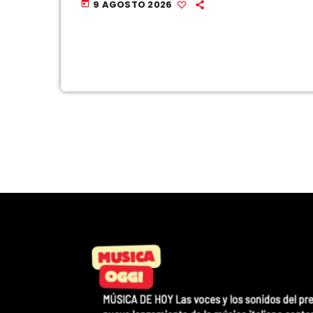
9 AGOSTO 2026
today
adoptada a última hora de la tarde del
viernes, de restablecer temporalmente
los […]