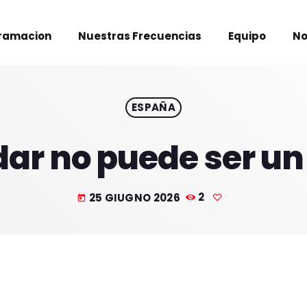
ramacion
Nuestras Frecuencias
Equipo
No
ESPAÑA
ar no puede ser un 
25 GIUGNO 2026
2
today