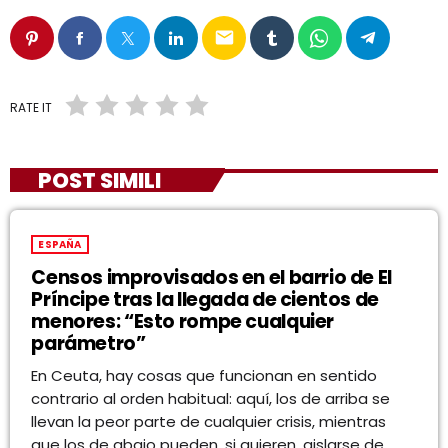
email
RATE IT
POST SIMILI
ESPAÑA
Censos improvisados en el barrio de El
Príncipe tras la llegada de cientos de
menores: “Esto rompe cualquier
parámetro”
En Ceuta, hay cosas que funcionan en sentido
contrario al orden habitual: aquí, los de arriba se
llevan la peor parte de cualquier crisis, mientras
que los de abajo pueden, si quieren, aislarse de