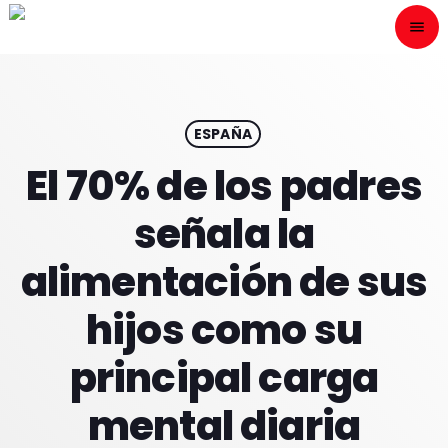
menu
close
ESCÙCHANOS
play_arrow
ESPAÑA
El 70% de los padres
play_arrow
ONAIR
señala la
alimentación de sus
hijos como su
HOME
principal carga
PROGRAMACION
mental diaria
NUESTRAS FRECUENCIAS