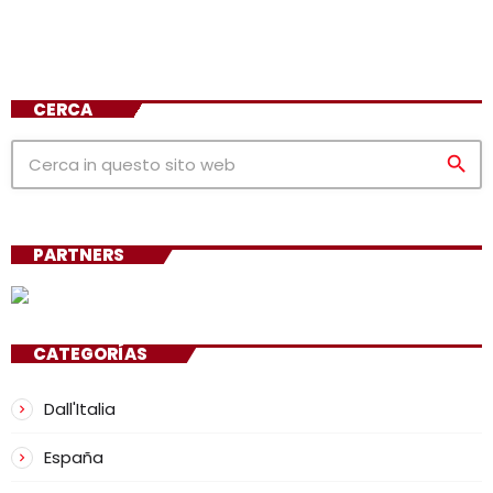
CERCA
search
PARTNERS
CATEGORÍAS
Dall'Italia
España