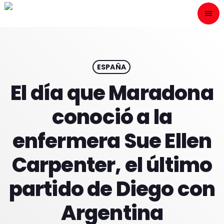
menu
close
ESCÙCHANOS
play_arrow
ESPAÑA
El día que Maradona
play_arrow
ONAIR
conoció a la
enfermera Sue Ellen
Carpenter, el último
HOME
partido de Diego con
PROGRAMACION
Argentina
NUESTRAS FRECUENCIAS