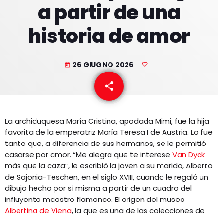
a partir de una
EQUIPO
historia de amor
NOTICIAS
CONTACTO
26 GIUGNO 2026
today
share
email
La archiduquesa María Cristina, apodada Mimi, fue la hija
favorita de la emperatriz María Teresa I de Austria. Lo fue
tanto que, a diferencia de sus hermanos, se le permitió
casarse por amor. “Me alegra que te interese
Van Dyck
más que la caza”, le escribió la joven a su marido, Alberto
de Sajonia-Teschen, en el siglo XVIII, cuando le regaló un
dibujo hecho por sí misma a partir de un cuadro del
influyente maestro flamenco. El origen del museo
Albertina de Viena
, la que es una de las colecciones de