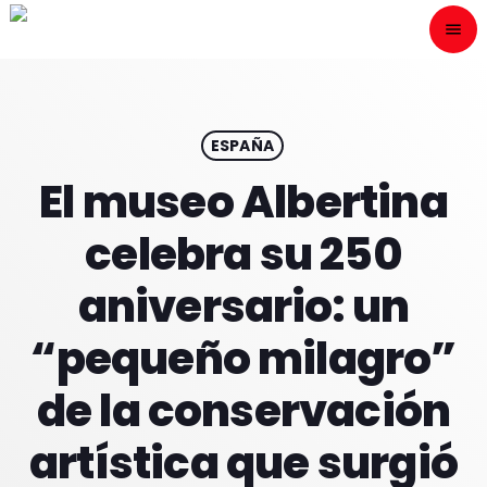
menu
close
ESCÙCHANOS
play_arrow
ESPAÑA
El museo Albertina
play_arrow
ONAIR
celebra su 250
aniversario: un
“pequeño milagro”
HOME
de la conservación
PROGRAMACION
artística que surgió
NUESTRAS FRECUENCIAS