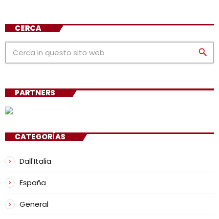
CERCA
search
PARTNERS
CATEGORÍAS
Dall'Italia
España
General