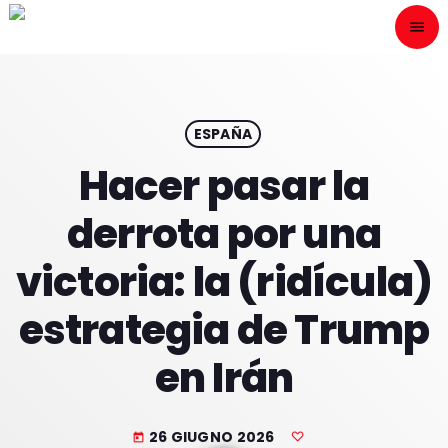
menu
close
ESCÙCHANOS
play_arrow
ESPAÑA
Hacer pasar la
play_arrow
ONAIR
derrota por una
victoria: la (ridícula)
estrategia de Trump
HOME
en Irán
PROGRAMACION
NUESTRAS FRECUENCIAS
26 GIUGNO 2026
today