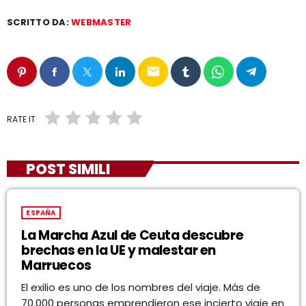
SCRITTO DA:
WEBMASTER
email
RATE IT
POST SIMILI
ESPAÑA
La Marcha Azul de Ceuta descubre
brechas en la UE y malestar en
Marruecos
El exilio es uno de los nombres del viaje. Más de
70.000 personas emprendieron ese incierto viaje en