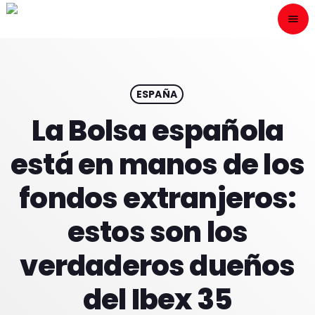
menu
close
ESCÙCHANOS
play_arrow
ESPAÑA
La Bolsa española
play_arrow
ONAIR
está en manos de los
fondos extranjeros:
estos son los
HOME
verdaderos dueños
PROGRAMACION
del Ibex 35
NUESTRAS FRECUENCIAS