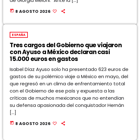
de Giorgia Meloni: “Ante la […]
today
8 AGOSTO 2026
ESPAÑA
Tres cargos del Gobierno que viajaron
con Ayuso a México declaran casi
15.000 euros en gastos
Isabel Díaz Ayuso solo ha presentado 623 euros de
gastos de su polémico viaje a México en mayo, del
que regresó en un clima de enfrentamiento total
con el Gobierno de ese país y expuesta a las
críticas de muchos mexicanos que no entendían
su defensa apasionada del conquistador Hernán
[…]
today
8 AGOSTO 2026