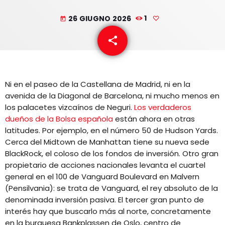
EQUIPO
26 GIUGNO 2026
1
today
NOTICIAS
share
email
CONTACTO
Ni en el paseo de la Castellana de Madrid, ni en la
avenida de la Diagonal de Barcelona, ni mucho menos en
los palacetes vizcaínos de Neguri.
Los verdaderos
dueños de la Bolsa española
están ahora en otras
latitudes. Por ejemplo, en el número 50 de Hudson Yards.
Cerca del Midtown de Manhattan tiene su nueva sede
BlackRock, el coloso de los fondos de inversión. Otro gran
propietario de acciones nacionales levanta el cuartel
general en el 100 de Vanguard Boulevard en Malvern
(Pensilvania): se trata de Vanguard, el rey absoluto de la
denominada inversión pasiva. El tercer gran punto de
interés hay que buscarlo más al norte, concretamente
en la burguesa Bankplassen de Oslo, centro de