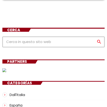
CERCA
search
PARTNERS
CATEGORÍAS
Dall'Italia
España