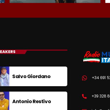
EAKERS
Salvo Giordano
+34 691 5
+39 328 
Antonio Restivo