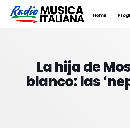
Home
Prog
La hija de Mo
blanco: las ‘n