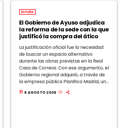
ESPAÑA
El Gobierno de Ayuso adjudica
la reforma de la sede con la que
justificó la compra del ático
La justificación oficial fue la necesidad
de buscar un espacio alternativo
durante las obras previstas en la Real
Casa de Correos. Con ese argumento, el
Gobierno regional adquirió, a través de
la empresa pública Planifica Madrid, un
ático en Chamberí por 6,3 millones de
8 AGOSTO 2026
today
euros y de dimensiones poco habituales
[…]