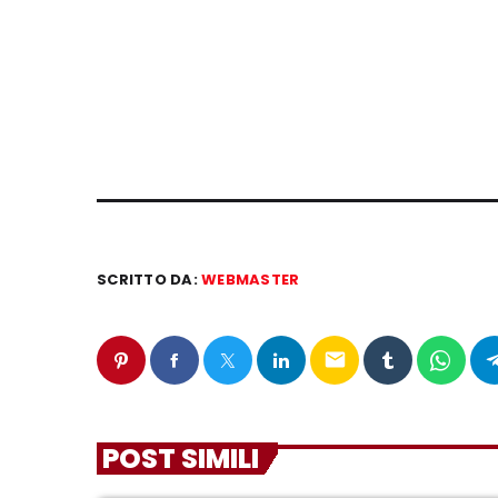
SCRITTO DA:
WEBMASTER
email
POST SIMILI