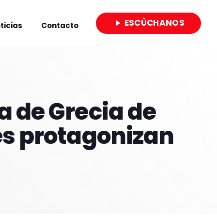
ESCÙCHANOS
play_arrow
ticias
Contacto
close
a de Grecia de
es protagonizan