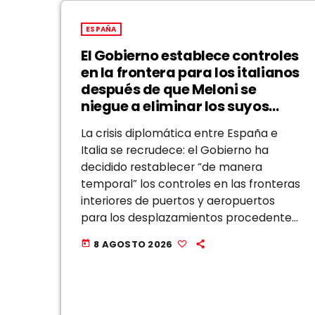
ESPAÑA
El Gobierno establece controles
en la frontera para los italianos
después de que Meloni se
niegue a eliminar los suyos
para los españoles
La crisis diplomática entre España e
Italia se recrudece: el Gobierno ha
decidido restablecer “de manera
temporal” los controles en las fronteras
interiores de puertos y aeropuertos
para los desplazamientos procedentes
de Italia. Y lo hace con un pretexto
8 AGOSTO 2026
today
similar al que empleó el Gobierno de
Giorgia Meloni: “Ante la […]