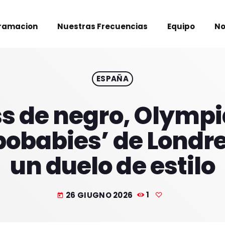
ramacion
Nuestras Frecuencias
Equipo
No
ESPAÑA
ss de negro, Olympi
epobabies’ de Londr
un duelo de estilo
26 GIUGNO 2026
1
today