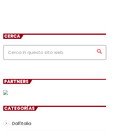
CERCA
search
PARTNERS
CATEGORÍAS
Dall'Italia