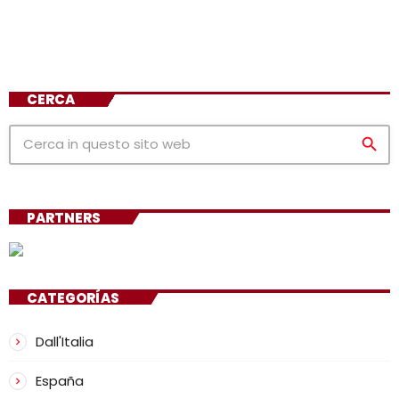
CERCA
search
PARTNERS
CATEGORÍAS
Dall'Italia
España