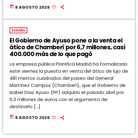
today
8 AGOSTO 2026
ESPAÑA
El Gobierno de Ayuso pone a la venta el
ático de Chamberí por 6,7 millones, casi
400.000 más de lo que pagó
La empresa pública Planifica Madrid ha formalizado
este viernes la puesta en venta del ático de lujo de
481 metros cuadrados del paseo del General
Martínez Campos (Chamberí), que el Gobierno de
Isabel Díaz Ayuso (PP) adquirió el pasado abril por
6,3 millones de euros con el argumento de
destinarlo […]
today
8 AGOSTO 2026