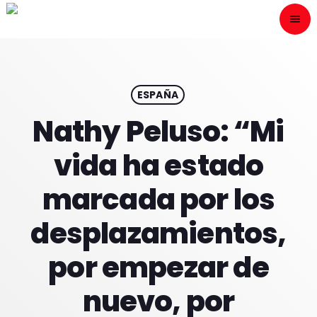
menu
close
ESCÙCHANOS
play_arrow
ESPAÑA
Nathy Peluso: “Mi
play_arrow
ONAIR
vida ha estado
marcada por los
desplazamientos,
HOME
por empezar de
PROGRAMACION
nuevo, por
NUESTRAS FRECUENCIAS