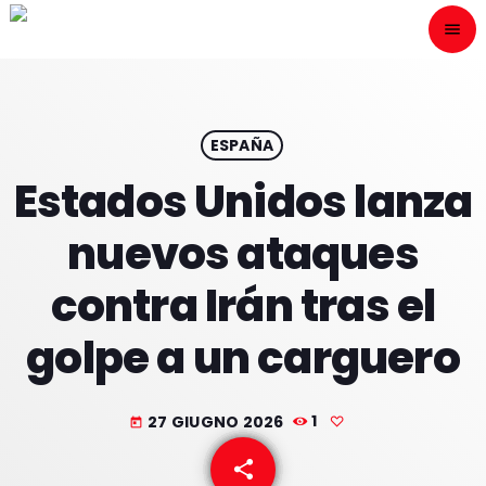
menu
close
ESCÙCHANOS
play_arrow
ESPAÑA
Estados Unidos lanza
play_arrow
ONAIR
nuevos ataques
contra Irán tras el
golpe a un carguero
HOME
PROGRAMACION
27 GIUGNO 2026
1
today
NUESTRAS FRECUENCIAS
share
email