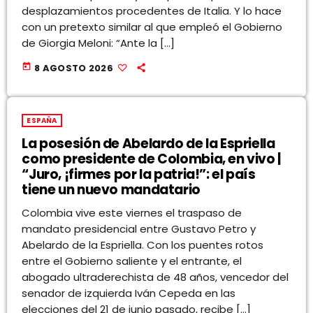
desplazamientos procedentes de Italia. Y lo hace
con un pretexto similar al que empleó el Gobierno
de Giorgia Meloni: “Ante la […]
today
8 AGOSTO 2026
ESPAÑA
La posesión de Abelardo de la Espriella
como presidente de Colombia, en vivo |
“Juro, ¡firmes por la patria!”: el país
tiene un nuevo mandatario
Colombia vive este viernes el traspaso de
mandato presidencial entre Gustavo Petro y
Abelardo de la Espriella. Con los puentes rotos
entre el Gobierno saliente y el entrante, el
abogado ultraderechista de 48 años, vencedor del
senador de izquierda Iván Cepeda en las
elecciones del 21 de junio pasado, recibe […]