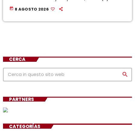
today
8 AGOSTO 2026
CERCA
search
PARTNERS
CATEGORÍAS