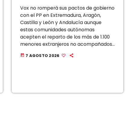
Vox no romperá sus pactos de gobierno
con el PP en Extremadura, Aragón,
Castilla y León y Andalucía aunque
estas comunidades autónomas
acepten el reparto de los más de 1.100
menores extranjeros no acompañados
llegados a Ceuta, que desbordan con
7 AGOSTO 2026
today
creces la capacidad de acogida de la
ciudad autónoma. El […]