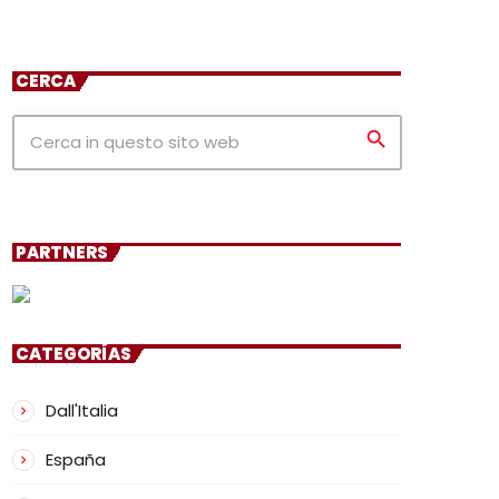
CERCA
search
PARTNERS
CATEGORÍAS
Dall'Italia
España