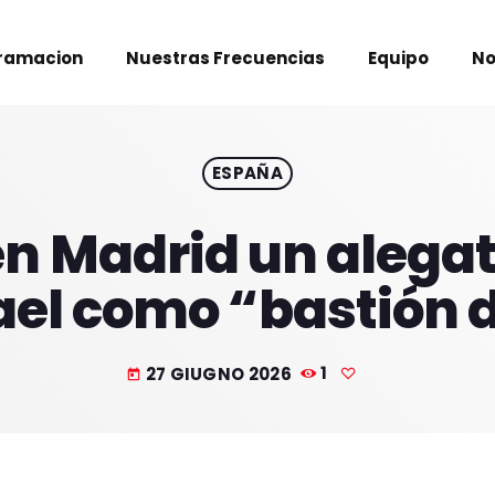
ramacion
Nuestras Frecuencias
Equipo
No
ESPAÑA
en Madrid un alegat
rael como “bastión 
27 GIUGNO 2026
1
today