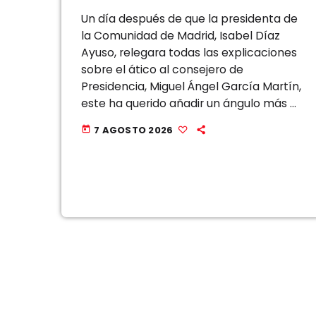
Un día después de que la presidenta de
la Comunidad de Madrid, Isabel Díaz
Ayuso, relegara todas las explicaciones
sobre el ático al consejero de
Presidencia, Miguel Ángel García Martín,
este ha querido añadir un ángulo más a
la polémica, una reflexión que, a su
7 AGOSTO 2026
today
juicio, se está pasando por […]