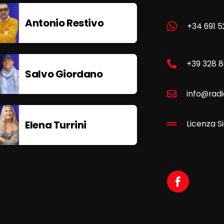
Antonio Restivo
+34 691 5
+39 328 
Salvo Giordano
info@radi
Elena Turrini
Licenza Si