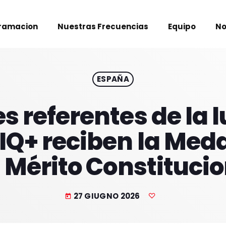
ramacion
Nuestras Frecuencias
Equipo
No
ESPAÑA
s referentes de la l
Q+ reciben la Meda
 Mérito Constituci
27 GIUGNO 2026
today