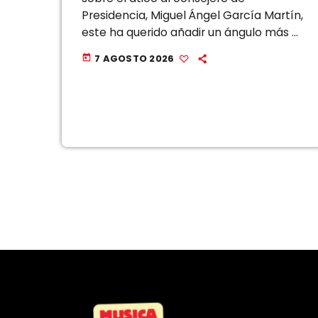
Presidencia, Miguel Ángel García Martín,
este ha querido añadir un ángulo más a
la polémica, una reflexión que, a su
7 AGOSTO 2026
today
juicio, se está pasando por […]