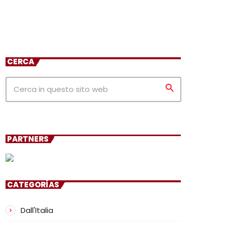
CERCA
search
PARTNERS
CATEGORÍAS
Dall'Italia