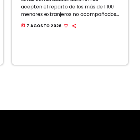
acepten el reparto de los más de 1.100
menores extranjeros no acompañados
llegados a Ceuta, que desbordan con
7 AGOSTO 2026
today
creces la capacidad de acogida de la
ciudad autónoma. El […]