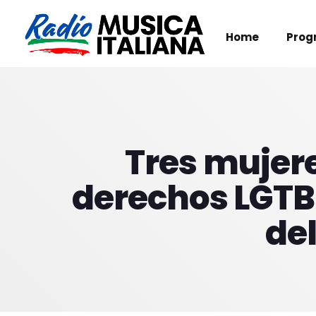
Home
Prog
Tres mujere
derechos LGTBI
del