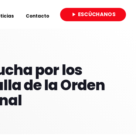
ESCÙCHANOS
play_arrow
ticias
Contacto
close
ucha por los
lla de la Orden
onal