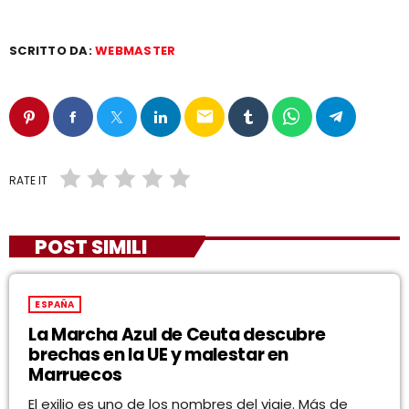
SCRITTO DA:
WEBMASTER
email
RATE IT
POST SIMILI
ESPAÑA
La Marcha Azul de Ceuta descubre
brechas en la UE y malestar en
Marruecos
El exilio es uno de los nombres del viaje. Más de