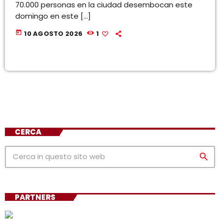
70.000 personas en la ciudad desembocan este
domingo en este […]
today
10 AGOSTO 2026
1
CERCA
search
PARTNERS