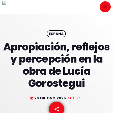
menu
close
ESCÙCHANOS
play_arrow
ESPAÑA
Apropiación, reflejos
play_arrow
ONAIR
y percepción en la
obra de Lucía
Gorostegui
HOME
PROGRAMACION
28 GIUGNO 2026
1
today
NUESTRAS FRECUENCIAS
share
email