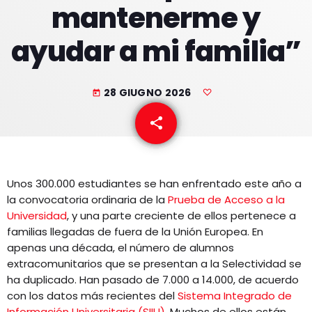
mantenerme y
EQUIPO
ayudar a mi familia”
NOTICIAS
CONTACTO
28 GIUGNO 2026
today
share
email
Unos 300.000 estudiantes se han enfrentado este año a
la convocatoria ordinaria de la
Prueba de Acceso a la
Universidad
, y una parte creciente de ellos pertenece a
familias llegadas de fuera de la Unión Europea. En
apenas una década, el número de alumnos
extracomunitarios que se presentan a la Selectividad se
ha duplicado. Han pasado de 7.000 a 14.000, de acuerdo
con los datos más recientes del
Sistema Integrado de
Información Universitaria (SIIU)
. Muchos de ellos están