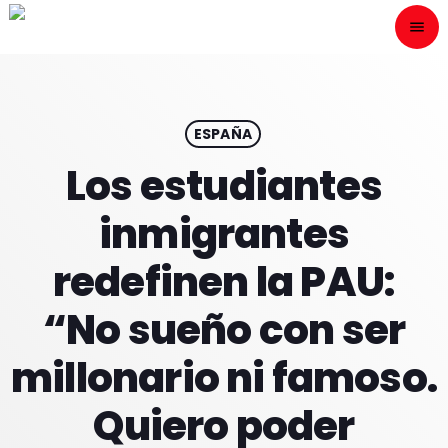
menu
close
ESCÙCHANOS
play_arrow
ESPAÑA
Los estudiantes
play_arrow
ONAIR
inmigrantes
redefinen la PAU:
“No sueño con ser
HOME
millonario ni famoso.
PROGRAMACION
Quiero poder
NUESTRAS FRECUENCIAS