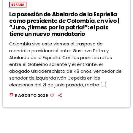
ESPAÑA
La posesión de Abelardo de la Espriella
como presidente de Colombia, en vivo |
“Juro, ¡firmes por la patria!”: el país
tiene un nuevo mandatario
Colombia vive este viernes el traspaso de
mandato presidencial entre Gustavo Petro y
Abelardo de la Espriella. Con los puentes rotos
entre el Gobierno saliente y el entrante, el
abogado ultraderechista de 48 años, vencedor del
senador de izquierda Iván Cepeda en las
elecciones del 21 de junio pasado, recibe […]
today
8 AGOSTO 2026