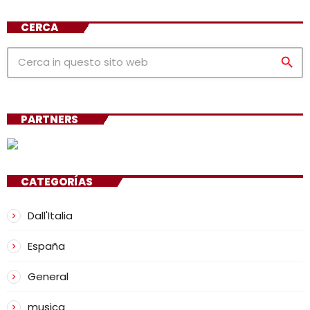
CERCA
search
PARTNERS
CATEGORÍAS
Dall'Italia
España
General
musica