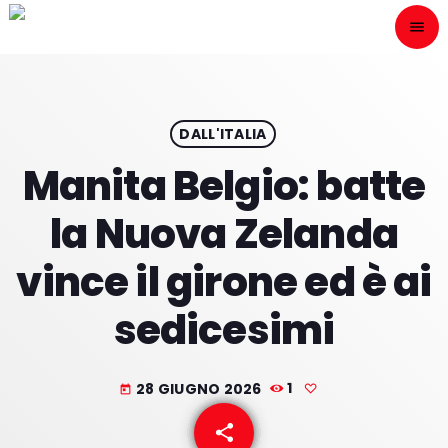
menu
close
ESCÙCHANOS
play_arrow
DALL'ITALIA
Manita Belgio: batte
play_arrow
ONAIR
la Nuova Zelanda
vince il girone ed è ai
sedicesimi
HOME
PROGRAMACION
28 GIUGNO 2026
1
today
NUESTRAS FRECUENCIAS
share
email