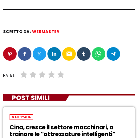
SCRITTO DA:
WEBMASTER
email
RATE IT
POST SIMILI
DALL'ITALIA
Cina, cresce il settore macchinari, a
trainare le “attrezzature intelligenti”