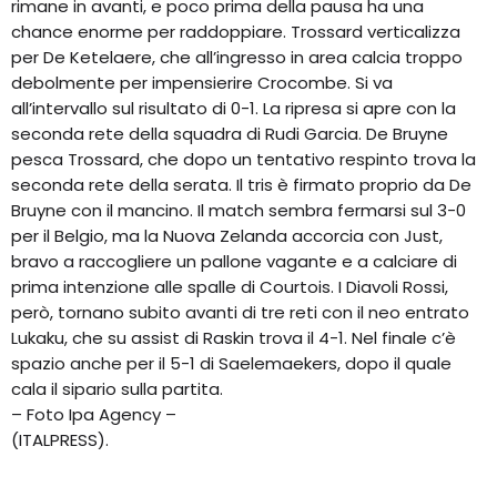
rimane in avanti, e poco prima della pausa ha una
chance enorme per raddoppiare. Trossard verticalizza
per De Ketelaere, che all’ingresso in area calcia troppo
debolmente per impensierire Crocombe. Si va
all’intervallo sul risultato di 0-1. La ripresa si apre con la
seconda rete della squadra di Rudi Garcia. De Bruyne
pesca Trossard, che dopo un tentativo respinto trova la
seconda rete della serata. Il tris è firmato proprio da De
Bruyne con il mancino. Il match sembra fermarsi sul 3-0
per il Belgio, ma la Nuova Zelanda accorcia con Just,
bravo a raccogliere un pallone vagante e a calciare di
prima intenzione alle spalle di Courtois. I Diavoli Rossi,
però, tornano subito avanti di tre reti con il neo entrato
Lukaku, che su assist di Raskin trova il 4-1. Nel finale c’è
spazio anche per il 5-1 di Saelemaekers, dopo il quale
cala il sipario sulla partita.
– Foto Ipa Agency –
(ITALPRESS).