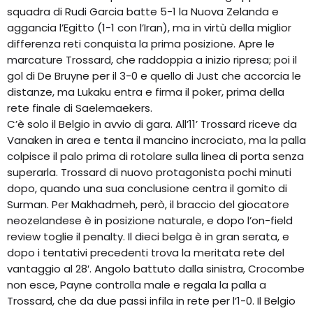
squadra di Rudi Garcia batte 5-1 la Nuova Zelanda e
aggancia l’Egitto (1-1 con l’Iran), ma in virtù della miglior
differenza reti conquista la prima posizione. Apre le
marcature Trossard, che raddoppia a inizio ripresa; poi il
gol di De Bruyne per il 3-0 e quello di Just che accorcia le
distanze, ma Lukaku entra e firma il poker, prima della
rete finale di Saelemaekers.
C’è solo il Belgio in avvio di gara. All’11’ Trossard riceve da
Vanaken in area e tenta il mancino incrociato, ma la palla
colpisce il palo prima di rotolare sulla linea di porta senza
superarla. Trossard di nuovo protagonista pochi minuti
dopo, quando una sua conclusione centra il gomito di
Surman. Per Makhadmeh, però, il braccio del giocatore
neozelandese è in posizione naturale, e dopo l’on-field
review toglie il penalty. Il dieci belga è in gran serata, e
dopo i tentativi precedenti trova la meritata rete del
vantaggio al 28′. Angolo battuto dalla sinistra, Crocombe
non esce, Payne controlla male e regala la palla a
Trossard, che da due passi infila in rete per l’1-0. Il Belgio