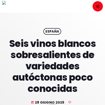
menu
close
ESCÙCHANOS
play_arrow
ESPAÑA
Seis vinos blancos
play_arrow
ONAIR
sobresalientes de
variedades
autóctonas poco
HOME
conocidas
PROGRAMACION
NUESTRAS FRECUENCIAS
28 GIUGNO 2026
today