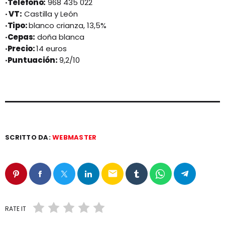
·Teléfono:
968 435 022
· VT:
Castilla y León
·Tipo:
blanco crianza, 13,5%
·Cepas:
doña blanca
·Precio:
14 euros
·Puntuación:
9,2/10
SCRITTO DA:
WEBMASTER
email
RATE IT