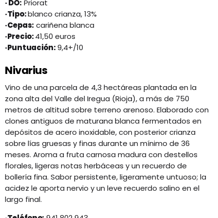
· DO:
Priorat
·Tipo:
blanco crianza, 13%
·Cepas:
cariñena blanca
·Precio:
41,50 euros
·Puntuación:
9,4+/10
Nivarius
Vino de una parcela de 4,3 hectáreas plantada en la
zona alta del Valle del Iregua (Rioja), a más de 750
metros de altitud sobre terreno arenoso. Elaborado con
clones antiguos de maturana blanca fermentados en
depósitos de acero inoxidable, con posterior crianza
sobre lías gruesas y finas durante un mínimo de 36
meses. Aroma a fruta carnosa madura con destellos
florales, ligeras notas herbáceas y un recuerdo de
bollería fina. Sabor persistente, ligeramente untuoso; la
acidez le aporta nervio y un leve recuerdo salino en el
largo final.
·Teléfono:
941 802 943