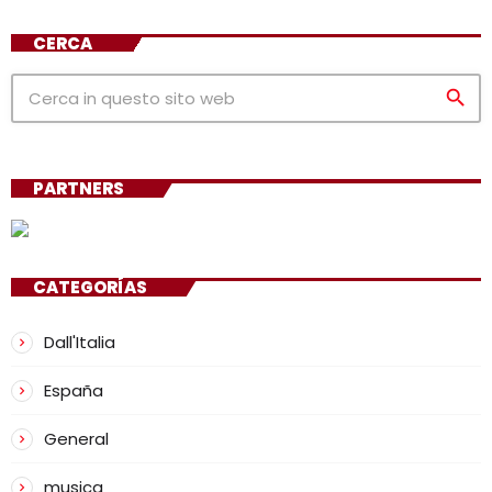
CERCA
search
PARTNERS
CATEGORÍAS
Dall'Italia
España
General
musica