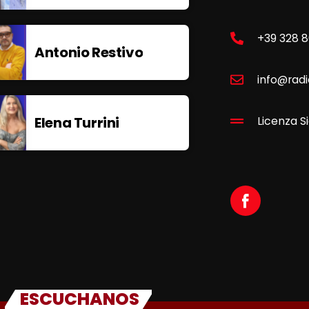
+39 328 
Antonio Restivo
info@radi
Elena Turrini
Licenza Si
ESCUCHANOS