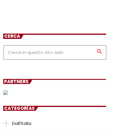
CERCA
search
PARTNERS
CATEGORÍAS
Dall'Italia