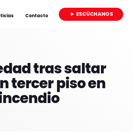
ESCÙCHANOS
play_arrow
ticias
Contacto
close
dad tras saltar
n tercer piso en
 incendio