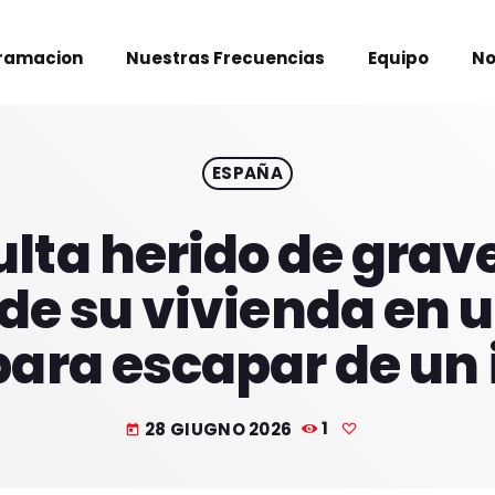
ramacion
Nuestras Frecuencias
Equipo
No
ESPAÑA
lta herido de grave
de su vivienda en u
ara escapar de un
28 GIUGNO 2026
1
today