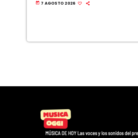
7 AGOSTO 2026
today
juicio, se está pasando por […]