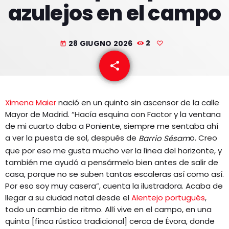
azulejos en el campo
EQUIPO
NOTICIAS
28 GIUGNO 2026
2
today
CONTACTO
share
email
Ximena Maier
nació en un quinto sin ascensor de la calle
Mayor de Madrid. “Hacía esquina con Factor y la ventana
de mi cuarto daba a Poniente, siempre me sentaba ahí
a ver la puesta de sol, después de
o. Creo
Barrio Sésam
que por eso me gusta mucho ver la línea del horizonte, y
también me ayudó a pensármelo bien antes de salir de
casa, porque no se suben tantas escaleras así como así.
Por eso soy muy casera”, cuenta la ilustradora. Acaba de
llegar a su ciudad natal desde el
Alentejo portugués
,
todo un cambio de ritmo. Allí vive en el campo, en una
quinta [finca rústica tradicional] cerca de Évora, donde