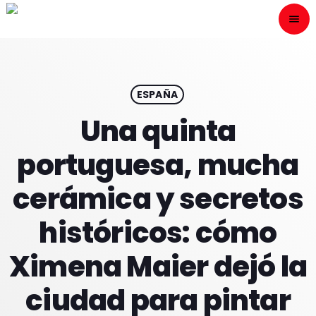
menu
close
ESCÙCHANOS
play_arrow
ESPAÑA
Una quinta
play_arrow
ONAIR
portuguesa, mucha
cerámica y secretos
históricos: cómo
HOME
Ximena Maier dejó la
PROGRAMACION
ciudad para pintar
NUESTRAS FRECUENCIAS