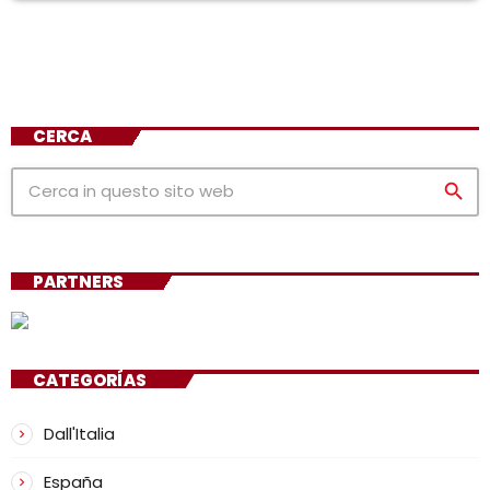
CERCA
search
PARTNERS
CATEGORÍAS
Dall'Italia
España