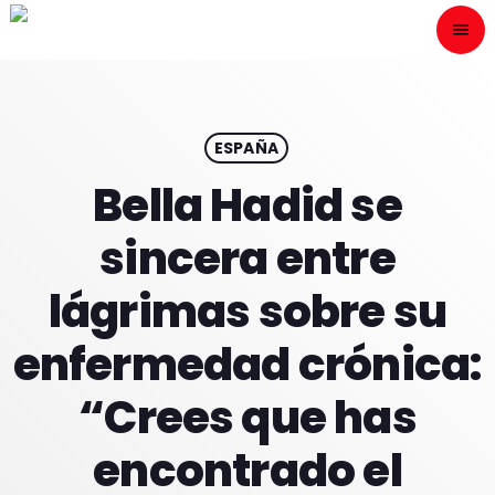
menu
close
ESCÙCHANOS
play_arrow
ESPAÑA
Bella Hadid se
play_arrow
ONAIR
sincera entre
lágrimas sobre su
enfermedad crónica:
HOME
“Crees que has
PROGRAMACION
encontrado el
NUESTRAS FRECUENCIAS