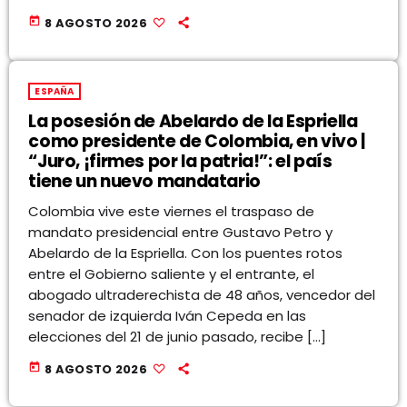
today
8 AGOSTO 2026
ESPAÑA
La posesión de Abelardo de la Espriella
como presidente de Colombia, en vivo |
“Juro, ¡firmes por la patria!”: el país
tiene un nuevo mandatario
Colombia vive este viernes el traspaso de
mandato presidencial entre Gustavo Petro y
Abelardo de la Espriella. Con los puentes rotos
entre el Gobierno saliente y el entrante, el
abogado ultraderechista de 48 años, vencedor del
senador de izquierda Iván Cepeda en las
elecciones del 21 de junio pasado, recibe […]
today
8 AGOSTO 2026