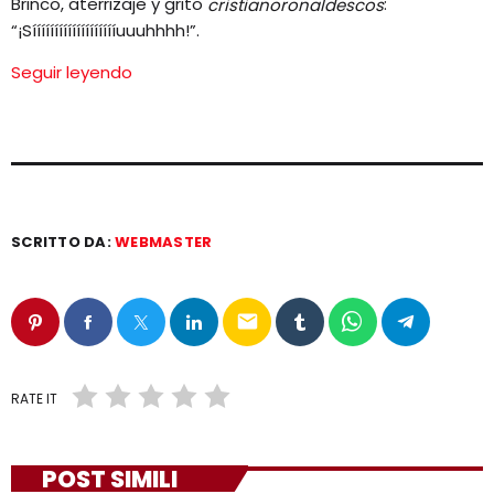
Brinco, aterrizaje y grito
:
cristianoronaldescos
“¡Síííííííííííííííííííuuuhhhh!”.
Seguir leyendo
SCRITTO DA:
WEBMASTER
email
RATE IT
POST SIMILI