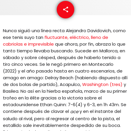
EQUIPO
share
email
NOTICIAS
Nunca siguió una línea recta Alejandro Davidovich, como
CONTACTO
ese tenis suyo tan
fluctuante, eléctrico, lleno de
cabriolas e imprevisible
que ahora, por fin, abraza lo que
tanto tiempo llevaba buscando. Sucede en Mallorca, en
sábado y sobre césped, después de haberlo tenido a
tiro cinco veces. Se le negó primero en Montecarlo
(2022) y el año pasado hasta en cuatro escenarios, de
amago en amago: Delray Beach (habiendo dispuesto allí
de dos bolas de partido), Acapulco,
Washington (tres)
y
Basilea. No así en la hierba española, marco de su primer
trofeo en la élite gracias a la victoria sobre el
estadounidense Ethan Quinn: 7-6(4) y 6-3, en 1h 43m. Se
contiene después de clavar el
y en el instante del
ace
saludo al rival, pero al regresar al centro de la pista, el
estallido sale inevitablemente despedido de su boca.