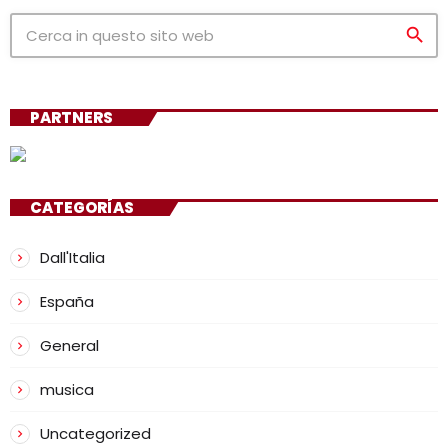
search
PARTNERS
CATEGORÍAS
Dall'Italia
España
General
musica
Uncategorized