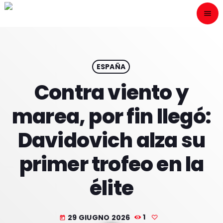
menu
close
ESCÙCHANOS
play_arrow
ESPAÑA
Contra viento y
play_arrow
ONAIR
marea, por fin llegó:
Davidovich alza su
primer trofeo en la
HOME
élite
PROGRAMACION
NUESTRAS FRECUENCIAS
29 GIUGNO 2026
1
today