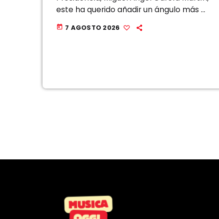
este ha querido añadir un ángulo más a
la polémica, una reflexión que, a su
7 AGOSTO 2026
today
juicio, se está pasando por […]