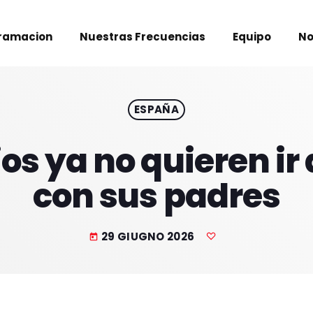
ramacion
Nuestras Frecuencias
Equipo
No
ESPAÑA
jos ya no quieren ir
con sus padres
29 GIUGNO 2026
today