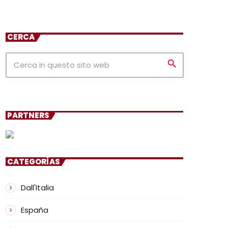
CERCA
search
PARTNERS
CATEGORÍAS
Dall'Italia
España