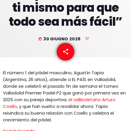
ti mismo para que
EQUIPO
todo sea más fácil”
NOTICIAS
CONTACTO
30 GIUGNO 2026
today
share
email
El número 1 del pádel masculino, Agustín Tapia
(Argentina, 26 años), atiende a EL PAÍS en Valladolid,
donde se celebró el pasado fin de semana el torneo
Valladolid Premier Padel P2 que ganó por primera vez en
2025 con su pareja deportiva,
el vallisoletano Arturo
Coello
, y que han vuelto a revalidar ahora. Tapia
reivindica su buena relación con Coello y celebra el
crecimiento del pádel.
Seguir leyendo