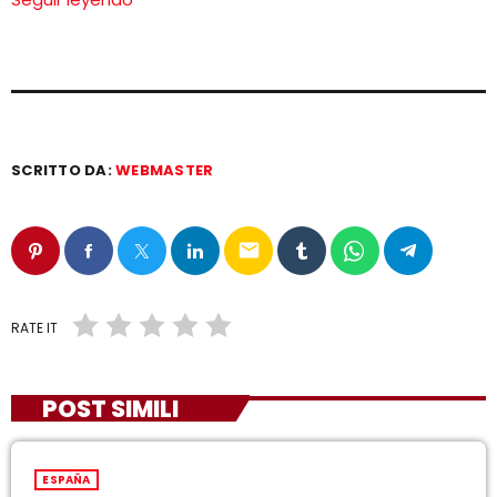
SCRITTO DA:
WEBMASTER
email
RATE IT
POST SIMILI
ESPAÑA