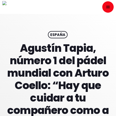
menu
close
ESCÙCHANOS
play_arrow
ESPAÑA
Agustín Tapia,
play_arrow
ONAIR
número 1 del pádel
mundial con Arturo
Coello: “Hay que
HOME
cuidar a tu
PROGRAMACION
compañero como a
NUESTRAS FRECUENCIAS