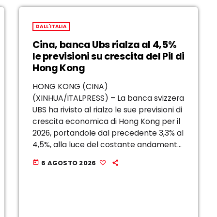
DALL'ITALIA
Cina, banca Ubs rialza al 4,5%
le previsioni su crescita del Pil di
Hong Kong
HONG KONG (CINA)
(XINHUA/ITALPRESS) – La banca svizzera
UBS ha rivisto al rialzo le sue previsioni di
crescita economica di Hong Kong per il
2026, portandole dal precedente 3,3% al
4,5%, alla luce del costante andamento
positivo dell’economia. Lunedi la banca
6 AGOSTO 2026
today
ha affermato che le esportazioni ad
alto valore aggiunto […]