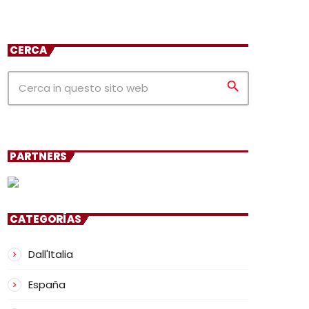
CERCA
search
PARTNERS
CATEGORÍAS
Dall'Italia
España