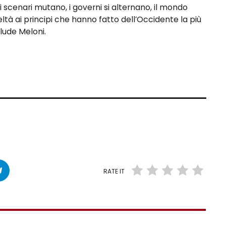
li scenari mutano, i governi si alternano, il mondo
tà ai principi che hanno fatto dell’Occidente la più
clude Meloni.
RATE IT