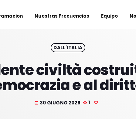
ramacion
Nuestras Frecuencias
Equipo
No
DALL'ITALIA
nte civiltà costrui
mocrazia e al dirit
30 GIUGNO 2026
1
today