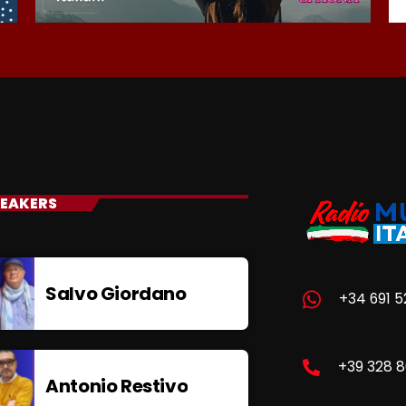
EAKERS
Salvo Giordano
+34 691 5
+39 328 
Antonio Restivo