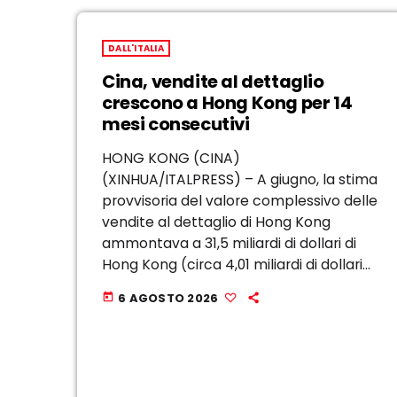
DALL'ITALIA
Cina, vendite al dettaglio
crescono a Hong Kong per 14
mesi consecutivi
HONG KONG (CINA)
(XINHUA/ITALPRESS) – A giugno, la stima
provvisoria del valore complessivo delle
vendite al dettaglio di Hong Kong
ammontava a 31,5 miliardi di dollari di
Hong Kong (circa 4,01 miliardi di dollari
statunitensi), con un aumento del 4,6%
6 AGOSTO 2026
today
su base annua, secondo i dati ufficiali
pubblicati ieri. Nello […]