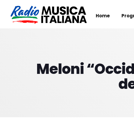
Home
Prog
Meloni “Occide
de