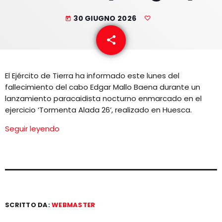
EQUIPO
30 GIUGNO 2026
today
NOTICIAS
share
email
CONTACTO
El Ejército de Tierra ha informado este lunes del
fallecimiento del cabo Edgar Mallo Baena durante un
lanzamiento paracaidista nocturno enmarcado en el
ejercicio ‘Tormenta Alada 26’, realizado en Huesca.
Seguir leyendo
SCRITTO DA:
WEBMASTER