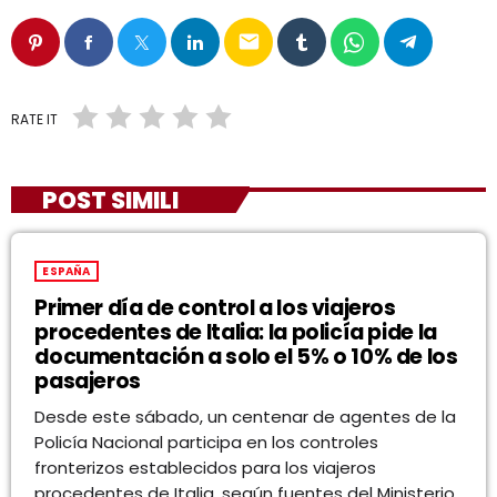
email
RATE IT
POST SIMILI
ESPAÑA
Primer día de control a los viajeros
procedentes de Italia: la policía pide la
documentación a solo el 5% o 10% de los
pasajeros
Desde este sábado, un centenar de agentes de la
Policía Nacional participa en los controles
fronterizos establecidos para los viajeros
procedentes de Italia, según fuentes del Ministerio