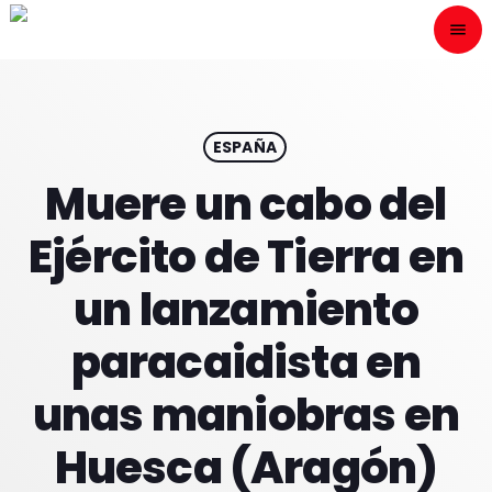
menu
close
ESCÙCHANOS
play_arrow
ESPAÑA
Muere un cabo del
play_arrow
ONAIR
Ejército de Tierra en
un lanzamiento
paracaidista en
HOME
unas maniobras en
PROGRAMACION
Huesca (Aragón)
NUESTRAS FRECUENCIAS