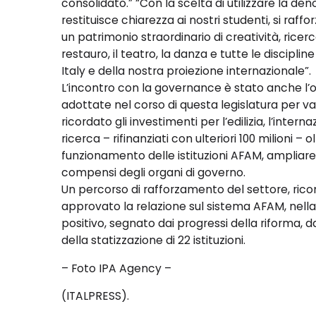
consolidato.” “Con la scelta di utilizzare la de
restituisce chiarezza ai nostri studenti, si rafforz
un patrimonio straordinario di creatività, ricerca,
restauro, il teatro, la danza e tutte le discipl
Italy e della nostra proiezione internazionale”.
L’incontro con la governance è stato anche l’o
adottate nel corso di questa legislatura per valo
ricordato gli investimenti per l’edilizia, l’internaz
ricerca – rifinanziati con ulteriori 100 milioni – 
funzionamento delle istituzioni AFAM, ampliare g
compensi degli organi di governo.
Un percorso di rafforzamento del settore, rico
approvato la relazione sul sistema AFAM, nell
positivo, segnato dai progressi della riforma,
della statizzazione di 22 istituzioni.
– Foto IPA Agency –
(ITALPRESS).