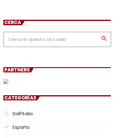
CERCA
search
PARTNERS
CATEGORÍAS
Dall'Italia
España