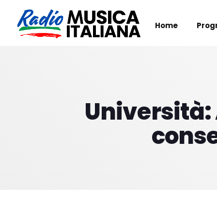
Home
Prog
Università:
conse