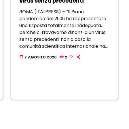
virus senza precedenti”
ROMA (ITALPRESS) – “Il Piano
pandemico del 2006 ha rappresentato
una risposta totalmente inadeguata,
perchè ci trovavamo dinanzi a un virus
senza precedenti: non a caso la
comunità scientifica internazionale ha
predisposto uno strumento di risposta
7 AGOSTO 2026
2
today
specificamente modellato sul Covid;
tale strumento ha contemplato azioni
anche non previste, come ad […]