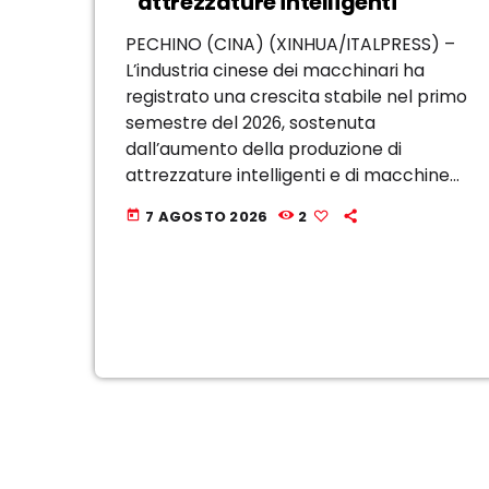
“attrezzature intelligenti”
PECHINO (CINA) (XINHUA/ITALPRESS) –
L’industria cinese dei macchinari ha
registrato una crescita stabile nel primo
semestre del 2026, sostenuta
dall’aumento della produzione di
attrezzature intelligenti e di macchine
utensili di fascia alta, secondo i dati
7 AGOSTO 2026
2
today
diffusi oggi dalla China Machinery
Industry Federation. Il valore aggiunto
delle principali imprese del settore, […]