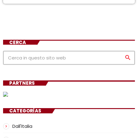
CERCA
search
PARTNERS
CATEGORÍAS
Dall'Italia