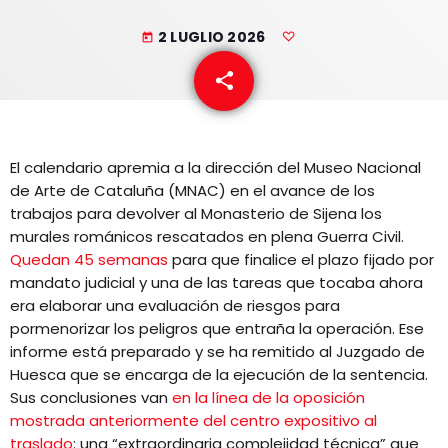
EQUIPO
2 LUGLIO 2026
today
NOTICIAS
share
email
CONTACTO
El calendario apremia a la dirección del Museo Nacional
de Arte de Cataluña (MNAC) en el avance de los
trabajos para devolver al Monasterio de Sijena los
murales románicos rescatados en plena Guerra Civil.
Quedan 45 semanas
para que finalice el plazo fijado por
mandato judicial y una de las tareas que tocaba ahora
era elaborar una evaluación de riesgos para
pormenorizar los peligros que entraña la operación. Ese
informe está preparado y se ha remitido al Juzgado de
Huesca que se encarga de la ejecución de la sentencia.
Sus conclusiones van
en la línea de la oposición
mostrada anteriormente del centro expositivo al
traslado
: una “extraordinaria complejidad técnica” que