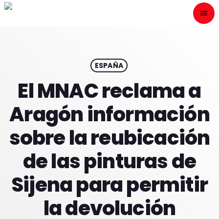
menu
close
ESCÙCHANOS
play_arrow
ESPAÑA
El MNAC reclama a
play_arrow
ONAIR
Aragón información
sobre la reubicación
de las pinturas de
HOME
Sijena para permitir
PROGRAMACION
la devolución
NUESTRAS FRECUENCIAS