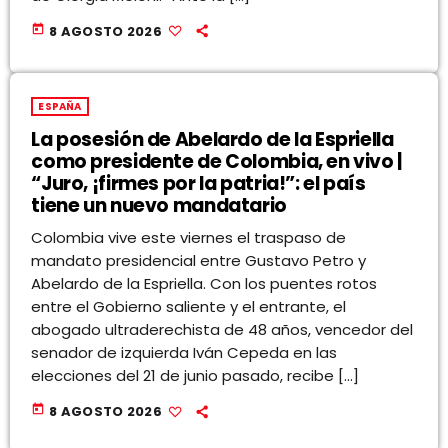
today
8 AGOSTO 2026
ESPAÑA
La posesión de Abelardo de la Espriella
como presidente de Colombia, en vivo |
“Juro, ¡firmes por la patria!”: el país
tiene un nuevo mandatario
Colombia vive este viernes el traspaso de
mandato presidencial entre Gustavo Petro y
Abelardo de la Espriella. Con los puentes rotos
entre el Gobierno saliente y el entrante, el
abogado ultraderechista de 48 años, vencedor del
senador de izquierda Iván Cepeda en las
elecciones del 21 de junio pasado, recibe […]
today
8 AGOSTO 2026