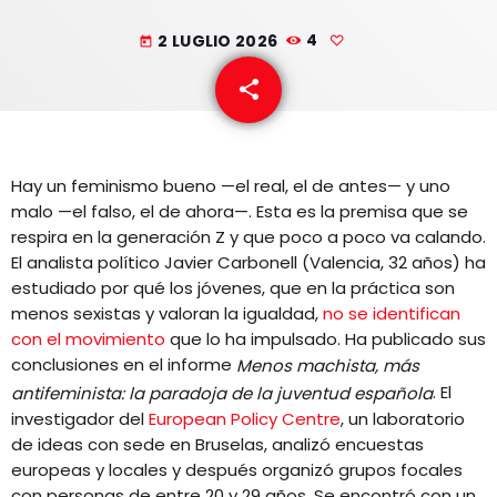
EQUIPO
2 LUGLIO 2026
4
today
NOTICIAS
share
email
CONTACTO
Hay un feminismo bueno —el real, el de antes— y uno
malo —el falso, el de ahora—. Esta es la premisa que se
respira en la generación Z y que poco a poco va calando.
El analista político Javier Carbonell (Valencia, 32 años) ha
estudiado por qué los jóvenes, que en la práctica son
menos sexistas y valoran la igualdad,
no se identifican
con el movimiento
que lo ha impulsado. Ha publicado sus
conclusiones en el informe
Menos machista, más
. El
antifeminista: la paradoja de la juventud española
investigador del
European Policy Centre
, un laboratorio
de ideas con sede en Bruselas, analizó encuestas
europeas y locales y después organizó grupos focales
con personas de entre 20 y 29 años. Se encontró con un