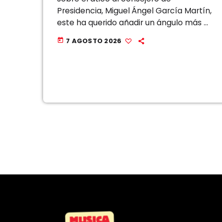
Presidencia, Miguel Ángel García Martín,
este ha querido añadir un ángulo más a
la polémica, una reflexión que, a su
7 AGOSTO 2026
today
juicio, se está pasando por […]