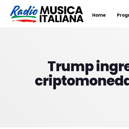
Home
Prog
Trump ingre
criptomonedas