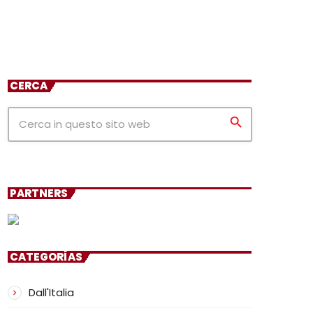
CERCA
search
PARTNERS
CATEGORÍAS
Dall'Italia