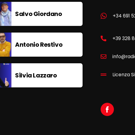
Salvo Giordano
+34 691 5
+39 328 
Antonio Restivo
info@radi
Silvia Lazzaro
Licenza Si