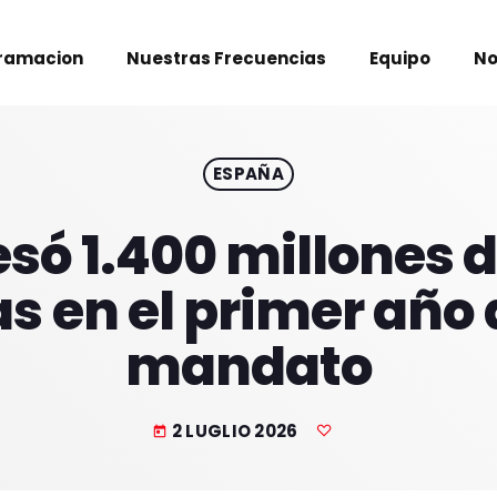
ramacion
Nuestras Frecuencias
Equipo
No
ESPAÑA
só 1.400 millones d
 en el primer año
mandato
2 LUGLIO 2026
today