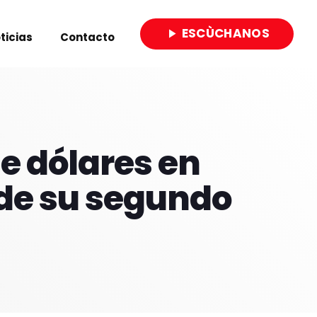
ESCÙCHANOS
play_arrow
ticias
Contacto
close
e dólares en
 de su segundo