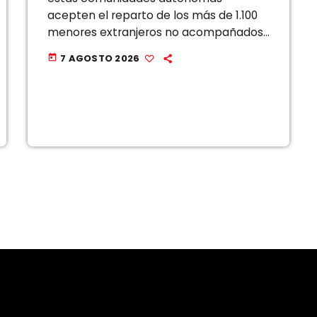
acepten el reparto de los más de 1.100
menores extranjeros no acompañados
llegados a Ceuta, que desbordan con
7 AGOSTO 2026
today
creces la capacidad de acogida de la
ciudad autónoma. El […]