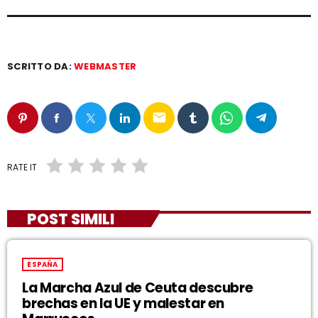
SCRITTO DA:
WEBMASTER
email
RATE IT
POST SIMILI
ESPAÑA
La Marcha Azul de Ceuta descubre
brechas en la UE y malestar en