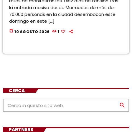
miles de manifestantes. Diez días de tensión tras
la entrada masiva desde Marruecos de más de
70.000 personas en la ciudad desembocan este
domingo en este […]
today
10 AGOSTO 2026
1
CERCA
search
PARTNERS