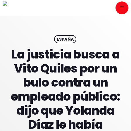
menu
close
ESCÙCHANOS
play_arrow
ESPAÑA
La justicia busca a
play_arrow
ONAIR
Vito Quiles por un
bulo contra un
empleado público:
HOME
dijo que Yolanda
PROGRAMACION
Díaz le había
NUESTRAS FRECUENCIAS