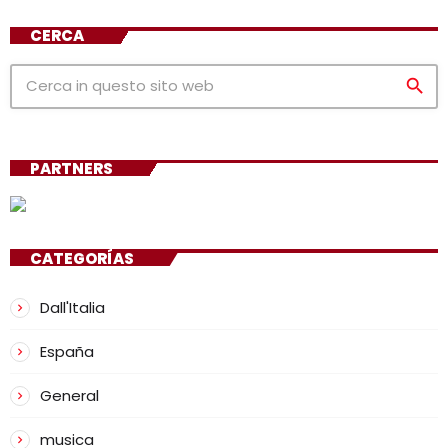
CERCA
search
PARTNERS
CATEGORÍAS
Dall'Italia
España
General
musica