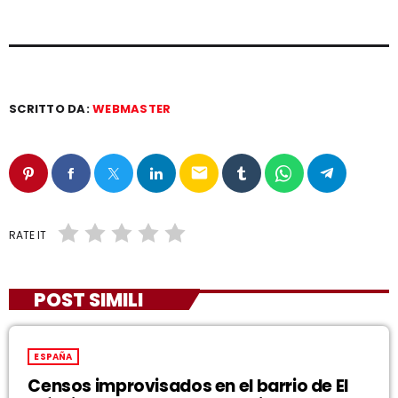
SCRITTO DA:
WEBMASTER
email
RATE IT
POST SIMILI
ESPAÑA
Censos improvisados en el barrio de El