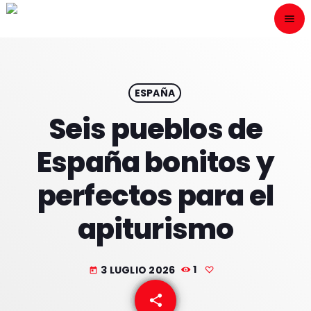
menu
close
ESCÙCHANOS
play_arrow
ESPAÑA
Seis pueblos de
play_arrow
ONAIR
España bonitos y
perfectos para el
apiturismo
HOME
PROGRAMACION
3 LUGLIO 2026
1
today
NUESTRAS FRECUENCIAS
share
email