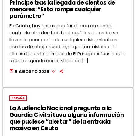
Príncipe tras la llegada de cientos de
menores: “Esto rompe cualquier
parámetro”
En Ceuta, hay cosas que funcionan en sentido
contrario al orden habitual: aquí, los de arriba se
llevan la peor parte de cualquier crisis, mientras
que los de abajo pueden, si quieren, aislarse de
ella. Arriba es la barriada de El Príncipe Alfonso, que
sigue cargando con la vitola de […]
today
6 AGOSTO 2026
ESPAÑA
La Audiencia Nacional pregunta a la
Guardia Civil si tuvo alguna información
que pudiese “alertar” de la entrada
masiva en Ceuta