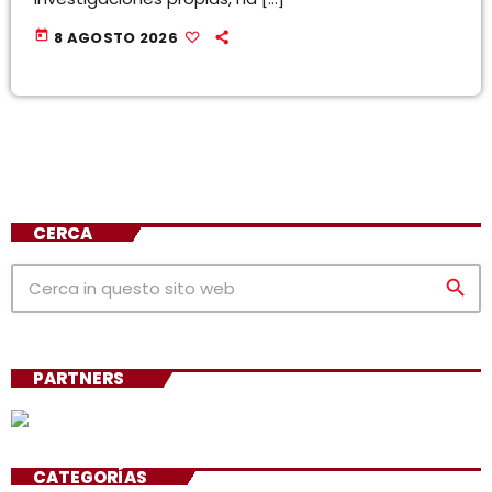
today
8 AGOSTO 2026
CERCA
search
PARTNERS
CATEGORÍAS