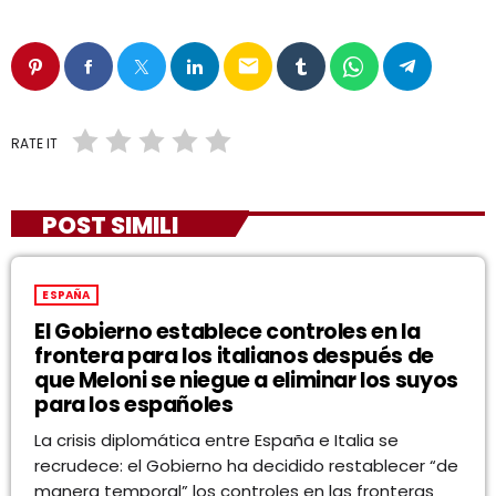
email
RATE IT
POST SIMILI
ESPAÑA
El Gobierno establece controles en la
frontera para los italianos después de
que Meloni se niegue a eliminar los suyos
para los españoles
La crisis diplomática entre España e Italia se
recrudece: el Gobierno ha decidido restablecer “de
manera temporal” los controles en las fronteras