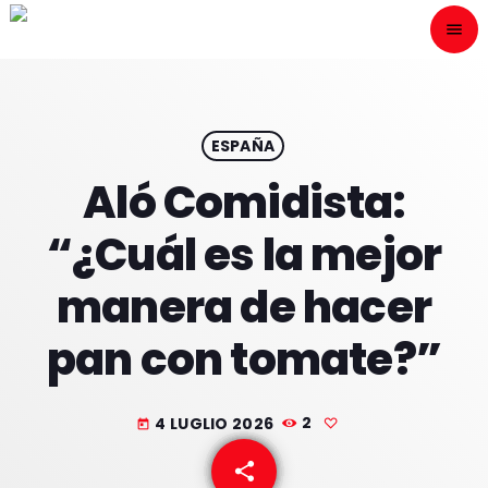
menu
close
ESCÙCHANOS
play_arrow
ESPAÑA
Aló Comidista:
play_arrow
ONAIR
“¿Cuál es la mejor
manera de hacer
pan con tomate?”
HOME
PROGRAMACION
4 LUGLIO 2026
2
today
NUESTRAS FRECUENCIAS
share
email