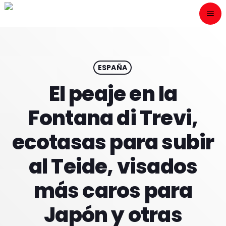
menu
close
ESCÙCHANOS
play_arrow
ESPAÑA
El peaje en la
play_arrow
ONAIR
Fontana di Trevi,
ecotasas para subir
al Teide, visados
HOME
más caros para
PROGRAMACION
Japón y otras
NUESTRAS FRECUENCIAS