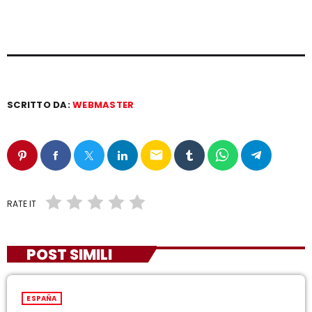
SCRITTO DA:
WEBMASTER
email
RATE IT
POST SIMILI
ESPAÑA